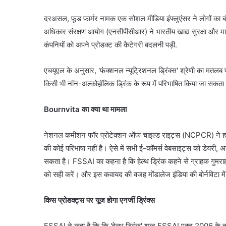
दरअसल, फूड फार्मर नामक एक सोशल मीडिया इंफ्लुएंसर ने लोगों का बॉर्
अधिकार संरक्षण आयोग (एनसीपीसीआर) ने भारतीय खाद्य सुरक्षा और
कंपनियों को अपने प्रोडक्ट की कैटेगरी बदलनी पड़ी.
एचयूएल के अनुसार, 'फंक्शनल न्यूट्रिशनल ड्रिंक्स' श्रेणी का मतलब
किसी भी नॉन-अल्कोहॉलिक ड्रिंक के रूप में परिभाषित किया जा सकता ह
Bournvita का क्या था मामला
नेशनल कमीशन फॉर प्रोटेक्शन ऑफ चाइल्ड राइट्स (NCPCR) ने हाल ही म
की कोई परिभाषा नहीं है। ऐसे में सभी ई-कॉमर्स वेबसाइट्स को डेयरी, अना
सकता है। FSSAI का कहना है कि हेल्थ ड्रिंक कहने से ग्राहक गुमराह हो
को सही करें। और इस कवायद की वजह मोंडालेज इंडिया की बोर्नविटा मे
किस प्रोडक्ट्स पर यूज होगा एनर्जी ड्रिंक्स
FSSAI ने कहा है कि कि 'हेल्थ ड्रिंक' शब्द FSSAI एक्ट 2006 के तहत