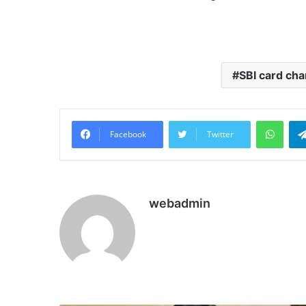
SBI card ch
What
Facebook
Twitter
webadmin