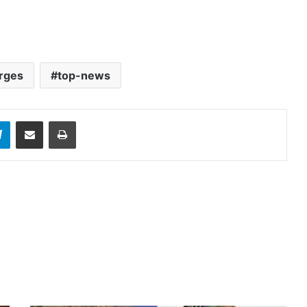
arges
top-news
sApp
Telegram
Share via Email
Print