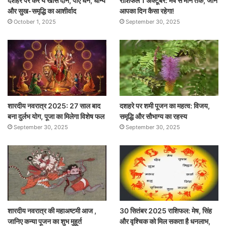
दशहरे पर करें ये खास दान, पाएँ धन, धान्य
राशिफल 1 अक्टूबर: मेष से मीन तक, जानें
और सुख-समृद्धि का आशीर्वाद
आपका दिन कैसा रहेगा!
October 1, 2025
September 30, 2025
शारदीय नवरात्र 2025: 27 साल बाद
दशहरे पर शमी पूजन का महत्व: विजय,
बना दुर्लभ योग, पूजा का मिलेगा विशेष फल
समृद्धि और सौभाग्य का रहस्य
September 30, 2025
September 30, 2025
शारदीय नवरात्र की महाअष्टमी आज ,
30 सितंबर 2025 राशिफल: मेष, सिंह
जानिए कन्या पूजन का शुभ मुहूर्त
और वृश्चिक को मिल सकता है धनलाभ,