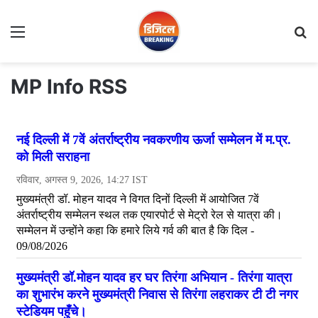
Menu
S
fo
MP Info RSS