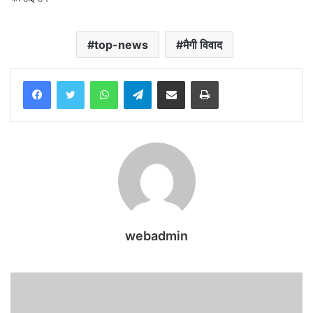
top-news
मैगी विवाद
WhatsApp
Telegram
Share via Email
Print
webadmin