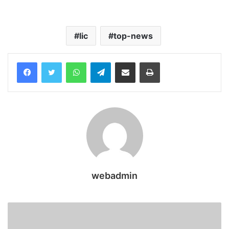
lic
top-news
WhatsApp
Telegram
Share via Email
Print
webadmin