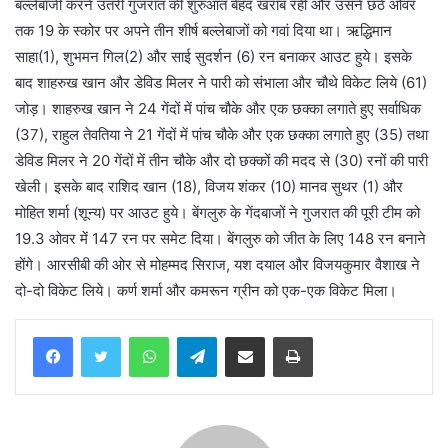
बल्लेबाजी करने उतरी गुजरात की शुरुआत बेहद खराब रही और उसने छठे ओवर
तक 19 के स्कोर पर अपने तीन शीर्ष बल्लेबाजों को गवां दिया था। ऋद्धिमान
साहा(1), शुभमन गिल(2) और साई सुदर्शन (6) रन बनाकर आउट हुये। इसके
बाद शाहरुख खान और डेविड मिलर ने पारी को संभाला और चौथे विकेट लिये (61)
जोड़। शाहरुख खान ने 24 गेंदों में पांच चौके और एक छक्का लगाते हुए सर्वाधिक
(37), राहुल तेवतिया ने 21 गेंदों में पांच चौके और एक छक्का लगाते हुए (35) तथा
डेविड मिलर ने 20 गेंदों में तीन चौके और दो छक्कों की मदद से (30) रनों की पारी
खेली। इसके बाद राशिद खान (18), विजय शंकर (10) मानव सुथर (1) और
मोहित शर्मा (शून्य) पर आउट हुये। बेंगलुरु के गेंदबाजों ने गुजरात की पूरी टीम को
19.3 ओवर में 147 रन पर समेट दिया। बेंगलुरु को जीत के लिए 148 रन बनाने
होंगे। आरसीबी की ओर से मोहम्मद सिराज, यश दयाल और विजयकुमार वैशाख ने
दो-दो विकेट लिये। कर्ण शर्मा और कमरून ग्रीन को एक-एक विकेट मिला।
WhatsApp
Telegram
Share via Email
Print