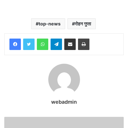
top-news
रोहन गुप्ता
WhatsApp
Telegram
Share via Email
Print
webadmin