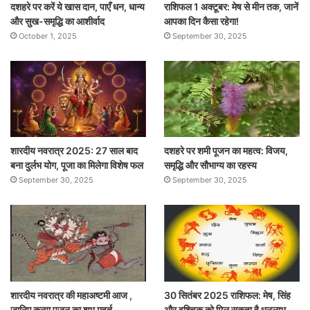
दशहरे पर करें ये खास दान, पाएँ धन, धान्य
राशिफल 1 अक्टूबर: मेष से मीन तक, जानें
और सुख-समृद्धि का आशीर्वाद
आपका दिन कैसा रहेगा!
October 1, 2025
September 30, 2025
शारदीय नवरात्र 2025: 27 साल बाद
दशहरे पर शमी पूजन का महत्व: विजय,
बना दुर्लभ योग, पूजा का मिलेगा विशेष फल
समृद्धि और सौभाग्य का रहस्य
September 30, 2025
September 30, 2025
शारदीय नवरात्र की महाअष्टमी आज ,
30 सितंबर 2025 राशिफल: मेष, सिंह
जानिए कन्या पूजन का शुभ मुहूर्त
और वृश्चिक को मिल सकता है धनलाभ,