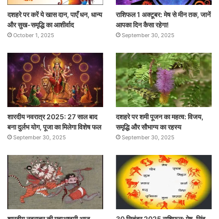
दशहरे पर करें ये खास दान, पाएँ धन, धान्य
राशिफल 1 अक्टूबर: मेष से मीन तक, जानें
और सुख-समृद्धि का आशीर्वाद
आपका दिन कैसा रहेगा!
October 1, 2025
September 30, 2025
शारदीय नवरात्र 2025: 27 साल बाद
दशहरे पर शमी पूजन का महत्व: विजय,
बना दुर्लभ योग, पूजा का मिलेगा विशेष फल
समृद्धि और सौभाग्य का रहस्य
September 30, 2025
September 30, 2025
शारदीय नवरात्र की महाअष्टमी आज ,
30 सितंबर 2025 राशिफल: मेष, सिंह