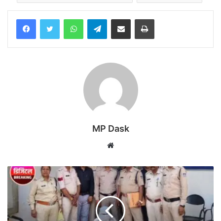
WhatsApp
Telegram
Share via Email
Print
MP Dask
Website