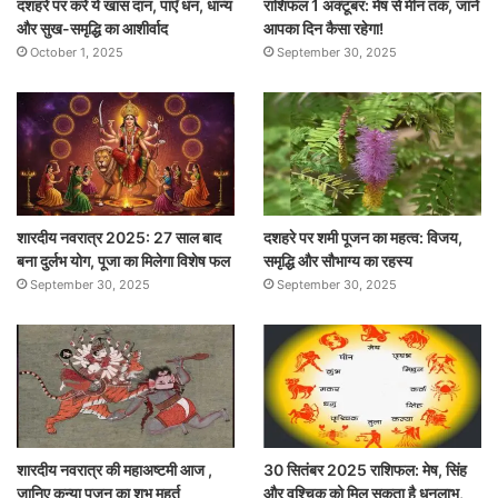
दशहरे पर करें ये खास दान, पाएँ धन, धान्य
राशिफल 1 अक्टूबर: मेष से मीन तक, जानें
और सुख-समृद्धि का आशीर्वाद
आपका दिन कैसा रहेगा!
October 1, 2025
September 30, 2025
शारदीय नवरात्र 2025: 27 साल बाद
दशहरे पर शमी पूजन का महत्व: विजय,
बना दुर्लभ योग, पूजा का मिलेगा विशेष फल
समृद्धि और सौभाग्य का रहस्य
September 30, 2025
September 30, 2025
शारदीय नवरात्र की महाअष्टमी आज ,
30 सितंबर 2025 राशिफल: मेष, सिंह
जानिए कन्या पूजन का शुभ मुहूर्त
और वृश्चिक को मिल सकता है धनलाभ,