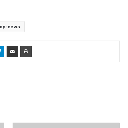
top-news
sApp
Telegram
Share via Email
Print