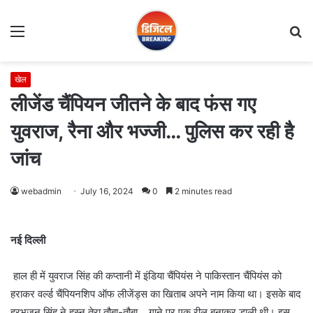
Menu
S
fo
खेल
लीजेंड चैंपियन जीतने के बाद फंस गए
युवराज, रैना और भज्जी… पुलिस कर रही है
जांच
webadmin
July 16, 2024
0
2 minutes read
नई दिल्ली
हाल ही में युवराज सिंह की कप्तानी में इंडिया चैंपियंस ने पाकिस्तान चैंपियंस को
हराकर वर्ल्ड चैंपियनशिप ऑफ लीजेंड्स का खिताब अपने नाम किया था। इसके बाद
हरभजन सिंह ने हुस्न तेरा तौबा-तौबा… गाने पर एक रील बनाकर डाली थी। इस