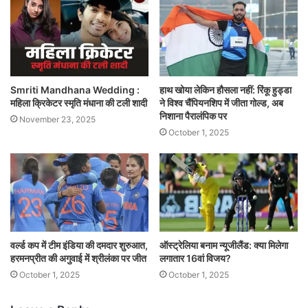
Smriti Mandhana Wedding :
हाथ खोया लेकिन हौसला नहीं: रिंकू हुड्डा
महिला क्रिकेटर स्मृति मंधाना की टली शादी
ने विश्व चैंपियनशिप में जीता गोल्ड, अब
निशाना पैरालंपिक पर
November 23, 2025
October 1, 2025
वर्ल्ड कप में टीम इंडिया की दमदार शुरुआत,
ऑस्ट्रेलिया बनाम न्यूजीलैंड: क्या मिलेगा
हरमनप्रीत की अगुवाई में श्रीलंका पर जीत
लगातार 16वां विजय?
October 1, 2025
October 1, 2025