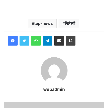
top-news
गिलेस्पी
WhatsApp
Telegram
Share via Email
Print
webadmin