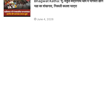
Bhagwat Katha: भू-वैकुंठ बद्रीनाथ धाम में भागवत ज्ञान
यज्ञ का शंखनाद, निकली कलश यात्रा
June 4, 2026