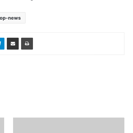
top-news
sApp
Telegram
Share via Email
Print