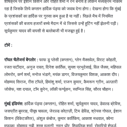
शीर्षक्रम पर ईशान किशन और रोहित शर्मा ने रन बनाये हैं लेकिन मध्यक्रम नाकाम
रहा है जिसके लिये कप्तान हार्दिक पंड्या को जवाब देना होगा। देखना होगा कि मुंबई
के प्रशंसकों का हार्दिक पर गुस्सा कम हुआ है या नहीं। पिछले मैच में नियमित
प्रशंसकों की बजाय हजारों बच्चे मैदान में थे जिससे उन्हें हूटिंग नहीं झेलनी पड़ी।
सूर्यकुमार यादव की वापसी से बल्लेबाजी भी मजबूत हुई है।
टीमें :
रॉयल चैलेंजर्स बेंगलोर :
फाफ डु प्लेसी (कप्तान), ग्लेन मैक्सवेल, विराट कोहली,
रजत पाटीदार, अनुज रावत, दिनेश कार्तिक, सुयश प्रभुदेसाई, विल जैक्स, महिपाल
लोमरोर, कर्ण शर्मा, मनोज भंडागे, मयंक डागर, विजयकुमार विशक, आकाश दीप।
मोहम्मद सिराज, रीस टॉपले, हिमांशु शर्मा, राजन कुमार, कैमरून ग्रीन, अल्ज़ारी
जोसेफ, यश दयाल, टॉम कुरेन, लॉकी फर्ग्यूसन, स्वप्निल सिंह, सौरव चौहान।
मुंबई इंडियंस:
हार्दिक पंड्या (कप्तान), रोहित शर्मा, सूर्यकुमार यादव, डेवाल्ड ब्रेविस,
जसप्रीत बुमराह, पीयूष चावला, जेराल्ड कोएत्ज़ी, टिम डेविड, श्रेयस गोपाल, ईशान
किशन (विकेटकीपर), अंशुल कंबोज, कुमार कार्तिकेय, आकाश मधवाल, क्वेना
मफाका, मोहम्मद नबी, शम्स मुलानी, नमन धीर, शिवालिक शर्मा, रोमारियो शेफर्ड,