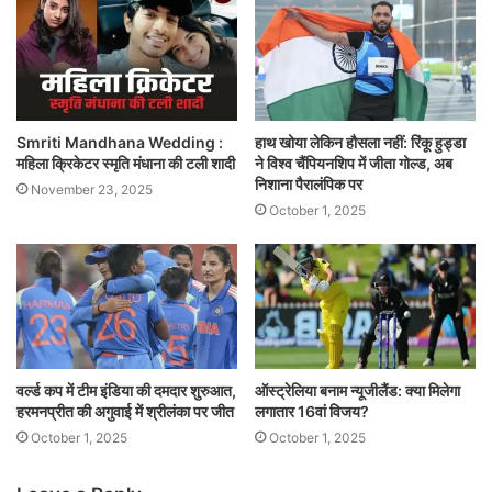
Smriti Mandhana Wedding :
हाथ खोया लेकिन हौसला नहीं: रिंकू हुड्डा
महिला क्रिकेटर स्मृति मंधाना की टली शादी
ने विश्व चैंपियनशिप में जीता गोल्ड, अब
निशाना पैरालंपिक पर
November 23, 2025
October 1, 2025
वर्ल्ड कप में टीम इंडिया की दमदार शुरुआत,
ऑस्ट्रेलिया बनाम न्यूजीलैंड: क्या मिलेगा
हरमनप्रीत की अगुवाई में श्रीलंका पर जीत
लगातार 16वां विजय?
October 1, 2025
October 1, 2025