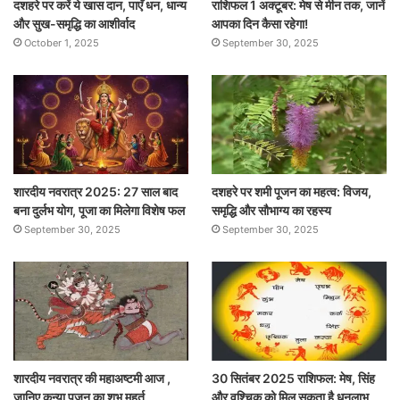
दशहरे पर करें ये खास दान, पाएँ धन, धान्य
राशिफल 1 अक्टूबर: मेष से मीन तक, जानें
और सुख-समृद्धि का आशीर्वाद
आपका दिन कैसा रहेगा!
October 1, 2025
September 30, 2025
शारदीय नवरात्र 2025: 27 साल बाद
दशहरे पर शमी पूजन का महत्व: विजय,
बना दुर्लभ योग, पूजा का मिलेगा विशेष फल
समृद्धि और सौभाग्य का रहस्य
September 30, 2025
September 30, 2025
शारदीय नवरात्र की महाअष्टमी आज ,
30 सितंबर 2025 राशिफल: मेष, सिंह
जानिए कन्या पूजन का शुभ मुहूर्त
और वृश्चिक को मिल सकता है धनलाभ,