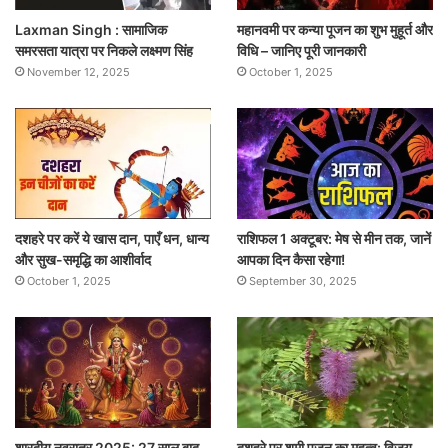
Laxman Singh : सामाजिक
महानवमी पर कन्या पूजन का शुभ मुहूर्त और
समरसता यात्रा पर निकले लक्ष्मण सिंह
विधि – जानिए पूरी जानकारी
November 12, 2025
October 1, 2025
दशहरे पर करें ये खास दान, पाएँ धन, धान्य
राशिफल 1 अक्टूबर: मेष से मीन तक, जानें
और सुख-समृद्धि का आशीर्वाद
आपका दिन कैसा रहेगा!
October 1, 2025
September 30, 2025
शारदीय नवरात्र 2025: 27 साल बाद
दशहरे पर शमी पूजन का महत्व: विजय,