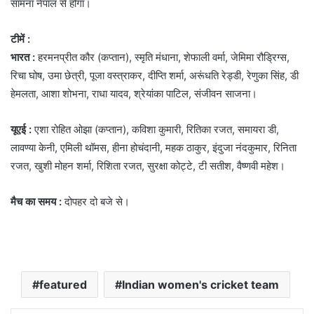
सामना नेपाल से होगा।
टीमें :
भारत :
हरमनप्रीत कौर (कप्तान), स्मृति मंधाना, शेफाली वर्मा, जेमिमा रौड्रिग्स,
रिचा घोष, उमा छेत्री, पूजा वस्त्राकर, दीप्ति शर्मा, अरूंधति रेड्डी, रेणुका सिंह, डी
हेमलता, आशा शोभना, राधा यादव, श्रेयांका पाटिल, संजीवन साजना।
यूएई :
एशा रोहित ओझा (कप्तान), कविशा कुमारी, रितिका रजत, समायरा डी,
लावण्या केनी, एमिली थॉमस, हीना होचंदानी, महक ठाकुर, इंदुजा नंदकुमार, रिनिता
रजत, खुशी मोहन शर्मा, रिशिता रजत, सुरक्षा कोट्टे, टी सतीश, वैष्णवी महेश।
मैच का समय :
दोपहर दो बजे से।
featured
Indian women's cricket team