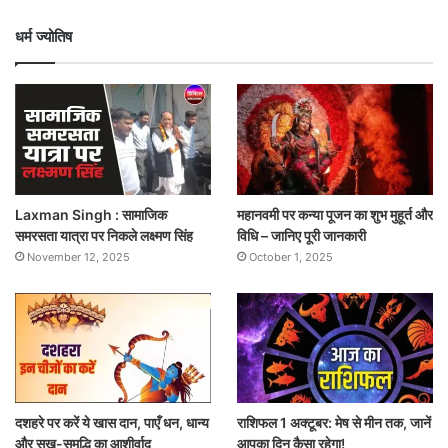
धर्म ज्योतिष
Laxman Singh : सामाजिक
महानवमी पर कन्या पूजन का शुभ मुहूर्त और
समरसता यात्रा पर निकले लक्ष्मण सिंह
विधि – जानिए पूरी जानकारी
November 12, 2025
October 1, 2025
दशहरे पर करें ये खास दान, पाएँ धन, धान्य
राशिफल 1 अक्टूबर: मेष से मीन तक, जानें
और सुख-समृद्धि का आशीर्वाद
आपका दिन कैसा रहेगा!