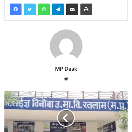
WhatsApp
Telegram
Share via Email
Print
MP Dask
Website