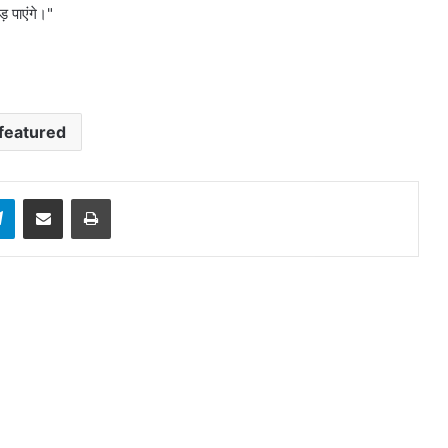
़ पाएंगे।"
featured
sApp
Telegram
Share via Email
Print