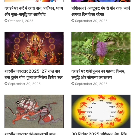
दशहरे पर करें ये खास दान, पाएँ धन, धान्य
राशिफल 1 अक्टूबर: मेष से मीन तक, जानें
और सुख-समृद्धि का आशीर्वाद
आपका दिन कैसा रहेगा!
October 1, 2025
September 30, 2025
शारदीय नवरात्र 2025: 27 साल बाद
दशहरे पर शमी पूजन का महत्व: विजय,
बना दुर्लभ योग, पूजा का मिलेगा विशेष फल
समृद्धि और सौभाग्य का रहस्य
September 30, 2025
September 30, 2025
शारदीय नवरात्र की महाअष्टमी आज ,
30 सितंबर 2025 राशिफल: मेष, सिंह