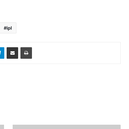
ipl
sApp
Telegram
Share via Email
Print