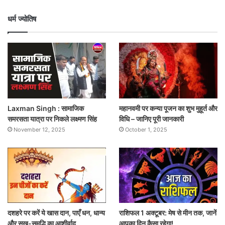
धर्म ज्योतिष
Laxman Singh : सामाजिक
महानवमी पर कन्या पूजन का शुभ मुहूर्त और
समरसता यात्रा पर निकले लक्ष्मण सिंह
विधि – जानिए पूरी जानकारी
November 12, 2025
October 1, 2025
दशहरे पर करें ये खास दान, पाएँ धन, धान्य
राशिफल 1 अक्टूबर: मेष से मीन तक, जानें
और सुख-समृद्धि का आशीर्वाद
आपका दिन कैसा रहेगा!