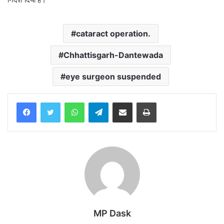
cataract operation.
Chhattisgarh-Dantewada
eye surgeon suspended
WhatsApp
Telegram
Share via Email
Print
MP Dask