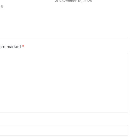
November 18, 2025
26
 are marked
*