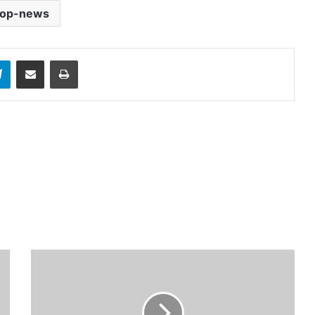
top-news
sApp
Telegram
Share via Email
Print