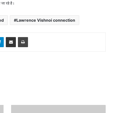
 जा रहे है।
ed
Lawrence Vishnoi connection
sApp
Telegram
Share via Email
Print