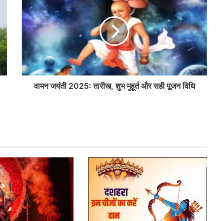
वामन जयंती 2025: तारीख, शुभ मुहूर्त और सही पूजन विधि