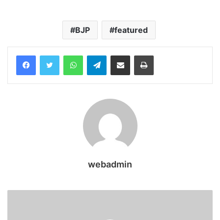
BJP
featured
WhatsApp
Telegram
Share via Email
Print
webadmin