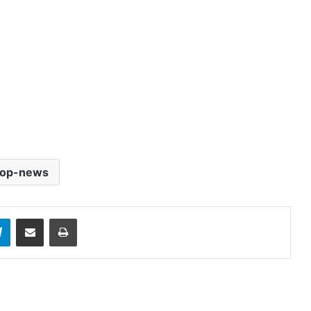
top-news
sApp
Telegram
Share via Email
Print