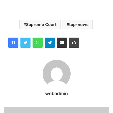
Supreme Court
top-news
WhatsApp
Telegram
Share via Email
Print
webadmin