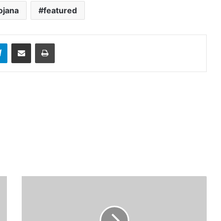
ojana
featured
sApp
Telegram
Share via Email
Print