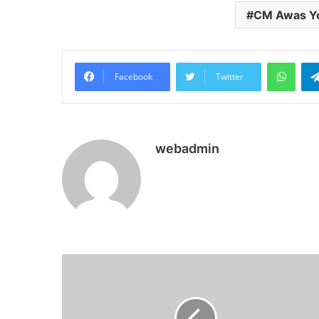
CM Awas Y
What
Facebook
Twitter
webadmin