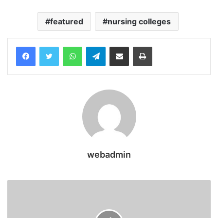
featured
nursing colleges
WhatsApp
Telegram
Share via Email
Print
webadmin