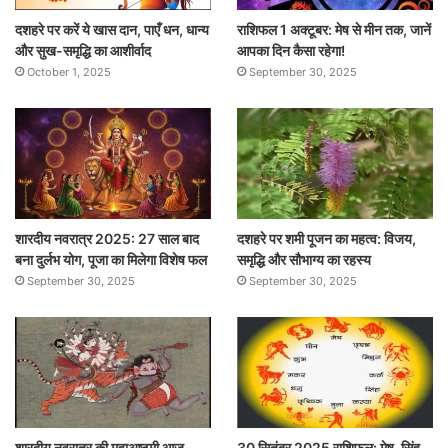
दशहरे पर करें ये खास दान, पाएँ धन, धान्य
राशिफल 1 अक्टूबर: मेष से मीन तक, जानें
और सुख-समृद्धि का आशीर्वाद
आपका दिन कैसा रहेगा!
October 1, 2025
September 30, 2025
शारदीय नवरात्र 2025: 27 साल बाद
दशहरे पर शमी पूजन का महत्व: विजय,
बना दुर्लभ योग, पूजा का मिलेगा विशेष फल
समृद्धि और सौभाग्य का रहस्य
September 30, 2025
September 30, 2025
शारदीय नवरात्र की महाअष्टमी आज ,
30 सितंबर 2025 राशिफल: मेष, सिंह