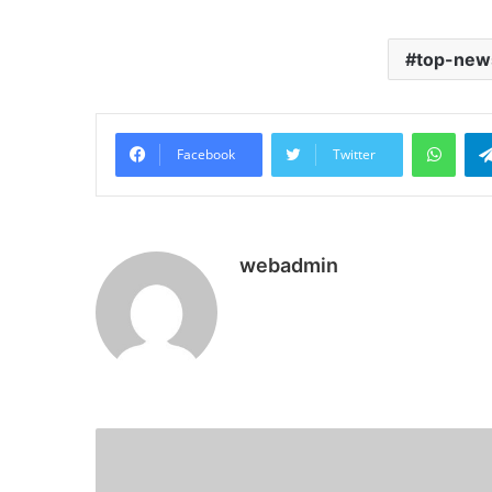
top-new
What
Facebook
Twitter
webadmin