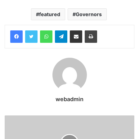
featured
Governors
WhatsApp
Telegram
Share via Email
Print
webadmin