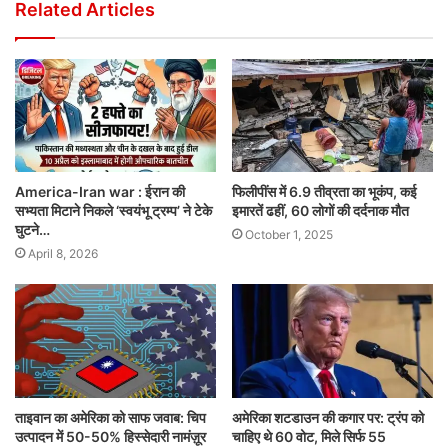
Related Articles
America-Iran war : ईरान की
फिलीपींस में 6.9 तीव्रता का भूकंप, कई
सभ्यता मिटाने निकले ‘स्वयंभू ट्रम्प’ ने टेके
इमारतें ढहीं, 60 लोगों की दर्दनाक मौत
घुटने…
October 1, 2025
April 8, 2026
ताइवान का अमेरिका को साफ जवाब: चिप
अमेरिका शटडाउन की कगार पर: ट्रंप को
उत्पादन में 50-50% हिस्सेदारी नामंज़ूर
चाहिए थे 60 वोट, मिले सिर्फ 55