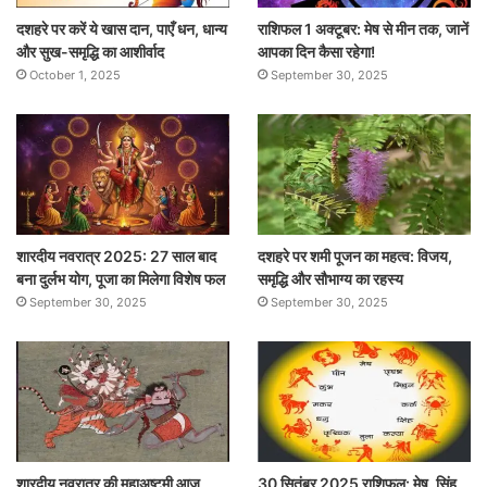
दशहरे पर करें ये खास दान, पाएँ धन, धान्य
राशिफल 1 अक्टूबर: मेष से मीन तक, जानें
और सुख-समृद्धि का आशीर्वाद
आपका दिन कैसा रहेगा!
October 1, 2025
September 30, 2025
शारदीय नवरात्र 2025: 27 साल बाद
दशहरे पर शमी पूजन का महत्व: विजय,
बना दुर्लभ योग, पूजा का मिलेगा विशेष फल
समृद्धि और सौभाग्य का रहस्य
September 30, 2025
September 30, 2025
शारदीय नवरात्र की महाअष्टमी आज ,
30 सितंबर 2025 राशिफल: मेष, सिंह