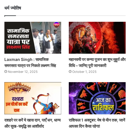
धर्म ज्योतिष
Laxman Singh : सामाजिक
महानवमी पर कन्या पूजन का शुभ मुहूर्त और
समरसता यात्रा पर निकले लक्ष्मण सिंह
विधि – जानिए पूरी जानकारी
November 12, 2025
October 1, 2025
दशहरे पर करें ये खास दान, पाएँ धन, धान्य
राशिफल 1 अक्टूबर: मेष से मीन तक, जानें
और सुख-समृद्धि का आशीर्वाद
आपका दिन कैसा रहेगा!