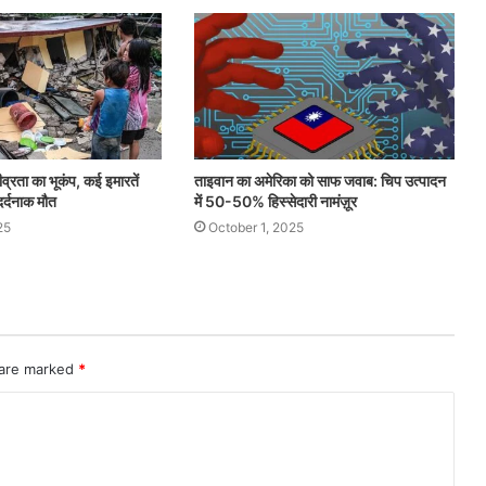
ीव्रता का भूकंप, कई इमारतें
ताइवान का अमेरिका को साफ जवाब: चिप उत्पादन
दर्दनाक मौत
में 50-50% हिस्सेदारी नामंज़ूर
25
October 1, 2025
 are marked
*