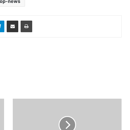
top-news
sApp
Telegram
Share via Email
Print