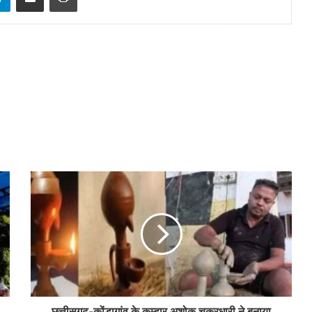
छत्तीसगढ़-कोंडागांव के कुम्हार अशोक चक्रधारी ने बनाया