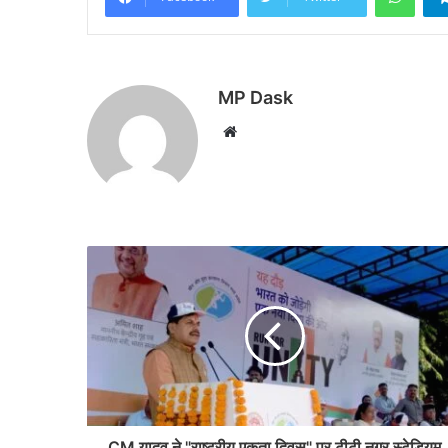
MP Dask
Website
CM यादव ने "राष्ट्रीय एकता दिवस" पर टीटी नगर स्टेडियम