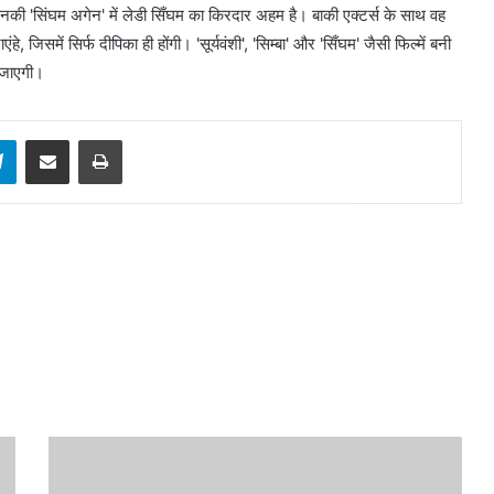
 उनकी 'सिंघम अगेन' में लेडी सिँघम का किरदार अहम है। बाकी एक्टर्स के साथ वह
, जिसमें सिर्फ दीपिका ही होंगी। 'सूर्यवंशी', 'सिम्बा' और 'सिँघम' जैसी फिल्में बनी
ई जाएगी।
sApp
Telegram
Share via Email
Print