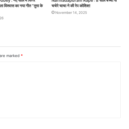
bey : नए साल में सिंगर
Narmadapuram Rape : 8 साल बच्ची से
िला विश्वास का नया गीत “तुमा के
चचेरे चाचा ने की रेप कोशिश!
November 14, 2025
26
 are marked
*