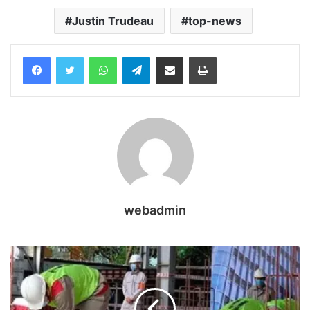
Justin Trudeau
top-news
WhatsApp
Telegram
Share via Email
Print
webadmin