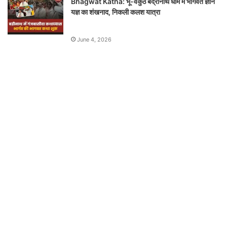
Bhagwat Katha: भू-वैकुंठ बद्रीनाथ धाम में भागवत ज्ञान
यज्ञ का शंखनाद, निकली कलश यात्रा
June 4, 2026