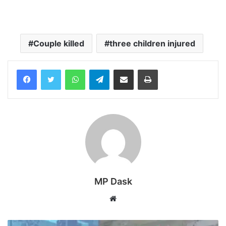
Couple killed
three children injured
WhatsApp
Telegram
Share via Email
Print
MP Dask
Website