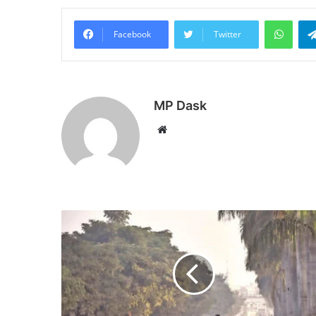
What
Facebook
Twitter
MP Dask
Website